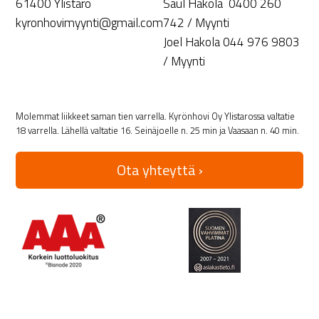
61400 Ylistaro
Saul Hakola 0400 260
kyronhovimyynti@gmail.com
742 / Myynti
Joel Hakola 044 976 9803
/ Myynti
Molemmat liikkeet saman tien varrella. Kyrönhovi Oy Ylistarossa valtatie
18 varrella. Lähellä valtatie 16. Seinäjoelle n. 25 min ja Vaasaan n. 40 min.
Ota yhteyttä ›