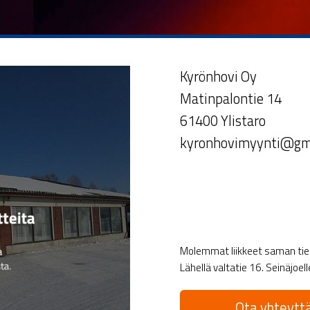
Kyrönhovi Oy
Matinpalontie 14
61400 Ylistaro
kyronhovimyynti@gm
Molemmat liikkeet saman tien 
Lähellä valtatie 16. Seinäjoel
Ota yhteyttä