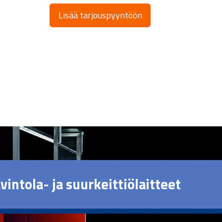
Lisää tarjouspyyntöön
vintola- ja suurkeittiölaitteet