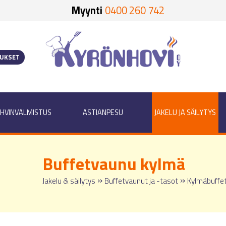
Myynti
0400 260 742
OUKSET
HVINVALMISTUS
ASTIANPESU
JAKELU JA SÄILYTYS
Buffetvaunu kylmä
»
»
Jakelu & säilytys
Buffetvaunut ja -tasot
Kylmäbuffet