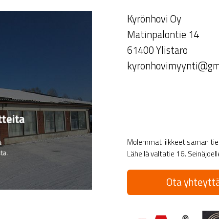
Kyrönhovi Oy
Matinpalontie 14
61400 Ylistaro
kyronhovimyynti@gm
Molemmat liikkeet saman tien 
Lähellä valtatie 16. Seinäjoel
Ota yhteyttä