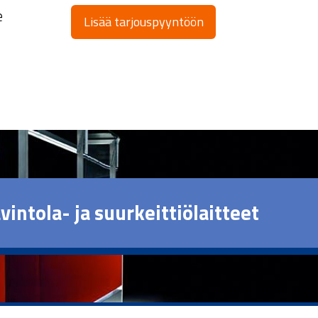
e
Lisää tarjouspyyntöön
vintola- ja suurkeittiölaitteet