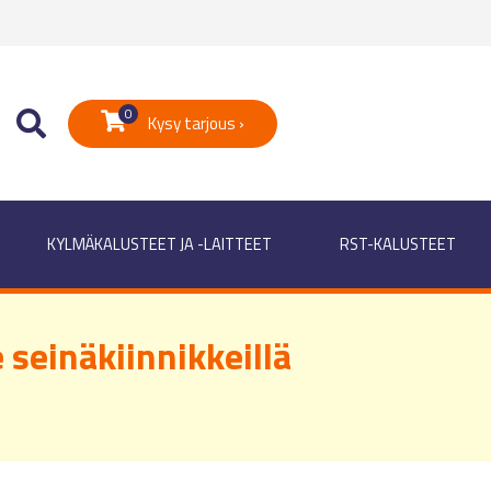
0
Kysy tarjous ›
KYLMÄKALUSTEET JA -LAITTEET
RST-KALUSTEET
 seinäkiinnikkeillä