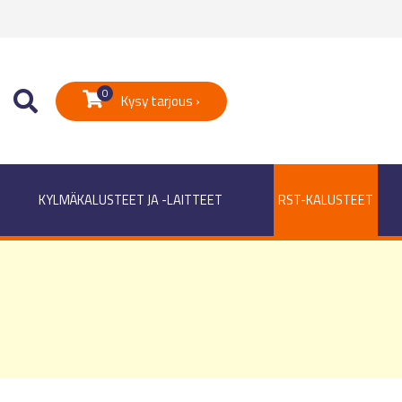
0
Kysy tarjous ›
KYLMÄKALUSTEET JA -LAITTEET
RST-KALUSTEET