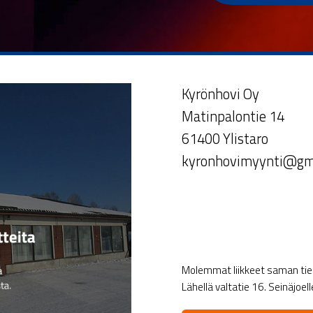
Kyrönhovi Oy
Matinpalontie 14
61400 Ylistaro
kyronhovimyynti@gm
Molemmat liikkeet saman tien 
Lähellä valtatie 16. Seinäjoel