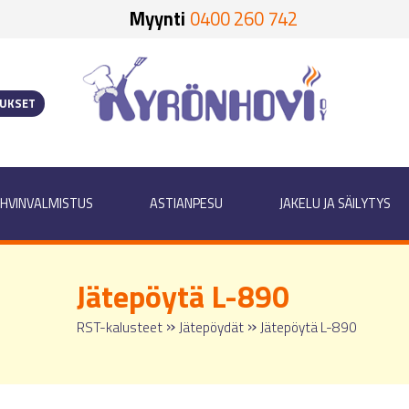
Myynti
0400 260 742
OUKSET
HVINVALMISTUS
ASTIANPESU
JAKELU JA SÄILYTYS
Jätepöytä L-890
»
»
RST-kalusteet
Jätepöydät
Jätepöytä L-890