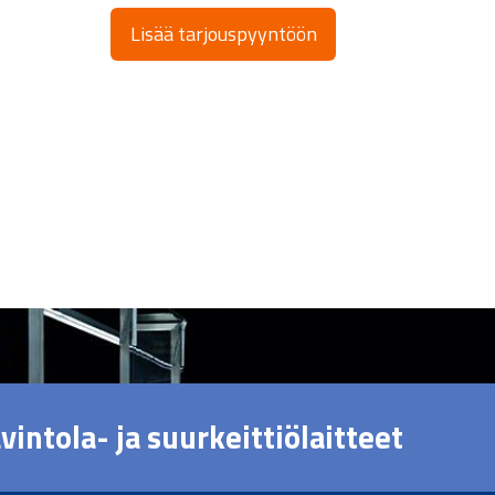
Lisää tarjouspyyntöön
vintola- ja suurkeittiölaitteet