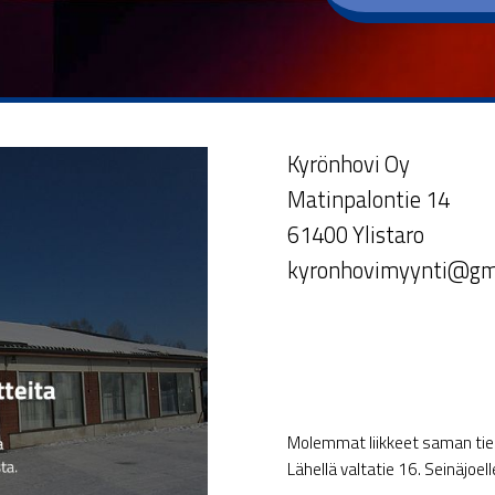
Kyrönhovi Oy
Matinpalontie 14
61400 Ylistaro
kyronhovimyynti@gm
Molemmat liikkeet saman tien 
Lähellä valtatie 16. Seinäjoel