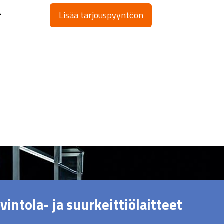
.
Lisää tarjouspyyntöön
vintola- ja suurkeittiölaitteet