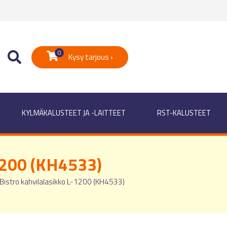
0
Kysy tarjous ›
KYLMÄKALUSTEET JA -LAITTEET
RST-KALUSTEET
-1200 (KH4533)
Bistro kahvilalasikko L-1200 (KH4533)