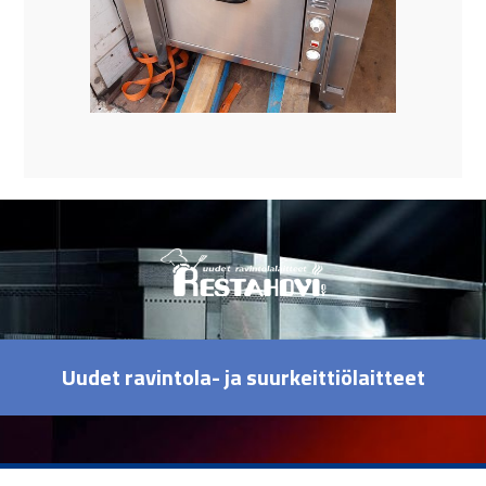
Uudet ravintola- ja suurkeittiölaitteet