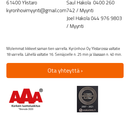
61400 Ylistaro
Saul Hakola 0400 260
kyronhovimyynti@gmail.com
742 / Myynti
Joel Hakola 044 976 9803
/ Myynti
Molemmat liikkeet saman tien varrella. Kyrönhovi Oy Ylistarossa valtatie
18 varrella. Lähellä valtatie 16. Seinäjoelle n. 25 min ja Vaasaan n. 40 min.
Ota yhteyttä ›