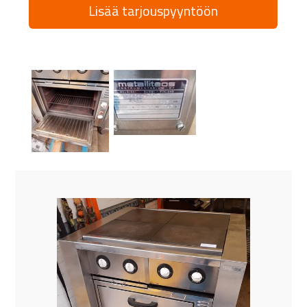
Lisää tarjouspyyntöön