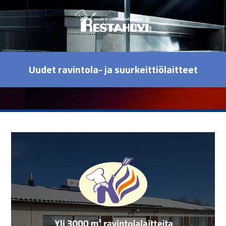
Uudet ravintola- ja suurkeittiölaitteet