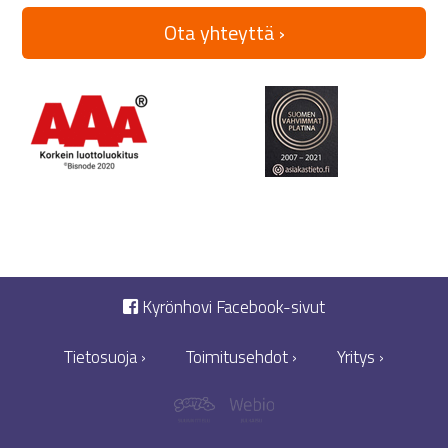
Ota yhteyttä ›
Kyrönhovi Facebook-sivut
Tietosuoja ›
Toimitusehdot ›
Yritys ›