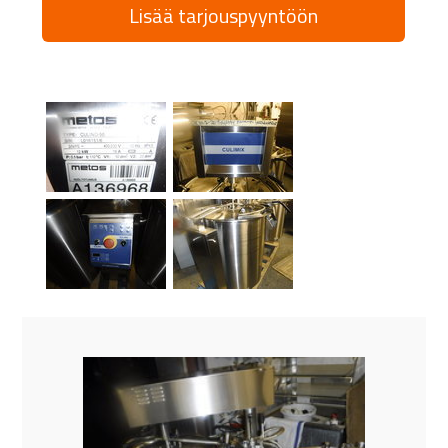
Lisää tarjouspyyntöön