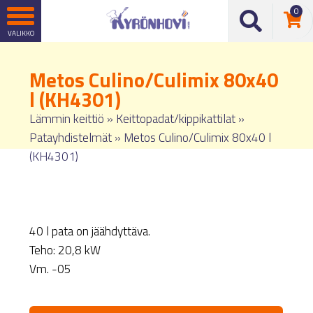
0
Metos Culino/Culimix 80x40
l (KH4301)
Lämmin keittiö
»
Keittopadat/kippikattilat
»
Patayhdistelmät
»
Metos Culino/Culimix 80x40 l
(KH4301)
40 l pata on jäähdyttäva.
Teho: 20,8 kW
Vm. -05