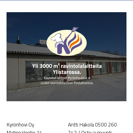
Kyrönhovi Oy
Antti Hakola 0500 260
Matinpalontie 14
742 / Osto ja myynti