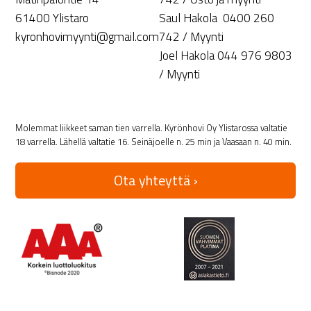
61400 Ylistaro
Saul Hakola 0400 260
kyronhovimyynti@gmail.com
742 / Myynti
Joel Hakola 044 976 9803
/ Myynti
Molemmat liikkeet saman tien varrella. Kyrönhovi Oy Ylistarossa valtatie
18 varrella. Lähellä valtatie 16. Seinäjoelle n. 25 min ja Vaasaan n. 40 min.
Ota yhteyttä ›