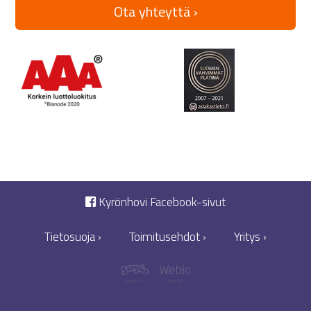
Ota yhteyttä ›
Kyrönhovi Facebook-sivut
Tietosuoja ›
Toimitusehdot ›
Yritys ›