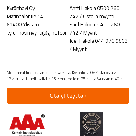
Kyrönhovi Oy
Antti Hakola 0500 260
Matinpalontie 14
742 / Osto ja myynti
61400 Ylistaro
Saul Hakola 0400 260
kyronhovimyynti@gmail.com
742 / Myynti
Joel Hakola 044 976 9803
/ Myynti
Molemmat liikkeet saman tien varrella. Kyrönhovi Oy Ylistarossa valtatie
18 varrella. Lähellä valtatie 16. Seinäjoelle n. 25 min ja Vaasaan n. 40 min.
Ota yhteyttä ›