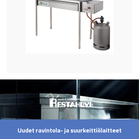
Uudet ravintola- ja suurkeittiölaitteet