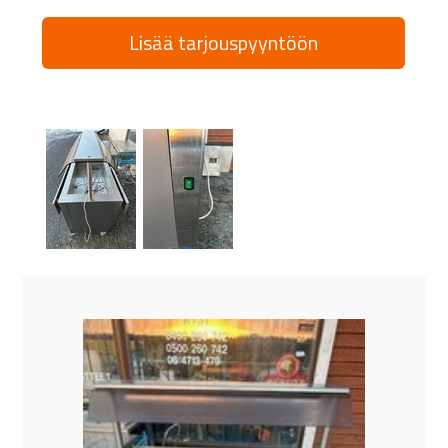
Lisää tarjouspyyntöön