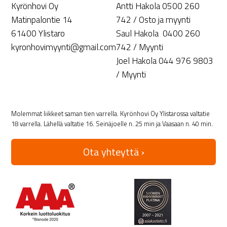
Kyrönhovi Oy
Antti Hakola 0500 260
Matinpalontie 14
742 / Osto ja myynti
61400 Ylistaro
Saul Hakola 0400 260
kyronhovimyynti@gmail.com
742 / Myynti
Joel Hakola 044 976 9803
/ Myynti
Molemmat liikkeet saman tien varrella. Kyrönhovi Oy Ylistarossa valtatie
18 varrella. Lähellä valtatie 16. Seinäjoelle n. 25 min ja Vaasaan n. 40 min.
Ota yhteyttä ›