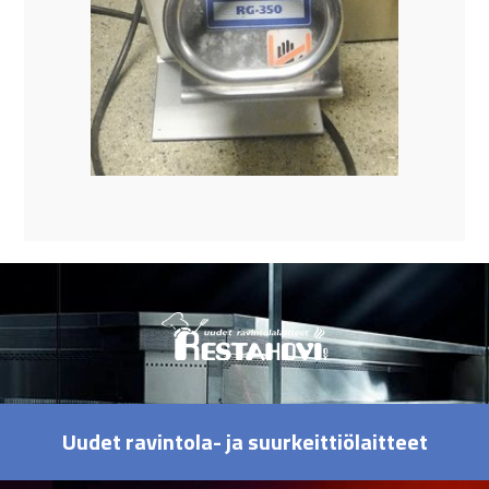
Uudet ravintola- ja suurkeittiölaitteet