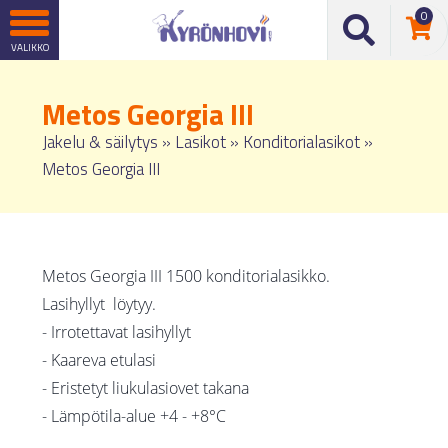
0
Metos Georgia III
Jakelu & säilytys
»
Lasikot
»
Konditorialasikot
»
Metos Georgia III
Metos Georgia III 1500 konditorialasikko.
Lasihyllyt löytyy.
- Irrotettavat lasihyllyt
- Kaareva etulasi
- Eristetyt liukulasiovet takana
- Lämpötila-alue +4 - +8°C