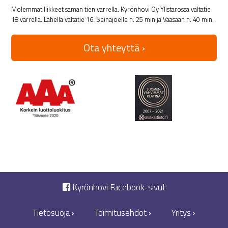
Molemmat liikkeet saman tien varrella. Kyrönhovi Oy Ylistarossa valtatie
18 varrella. Lähellä valtatie 16. Seinäjoelle n. 25 min ja Vaasaan n. 40 min.
Ota yhteyttä ›
Kyrönhovi Facebook-sivut
Tietosuoja ›
Toimitusehdot ›
Yritys ›