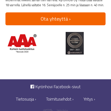
Molemmat liikkeet saman tien varrella. Kyrönhovi Oy Ylistarossa valtatie
18 varrella. Lähellä valtatie 16. Seinäjoelle n. 25 min ja Vaasaan n. 40 min.
Ota yhteyttä ›
Kyrönhovi Facebook-sivut
Tietosuoja ›
Toimitusehdot ›
Yritys ›