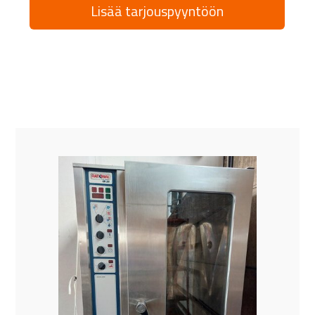
Lisää tarjouspyyntöön