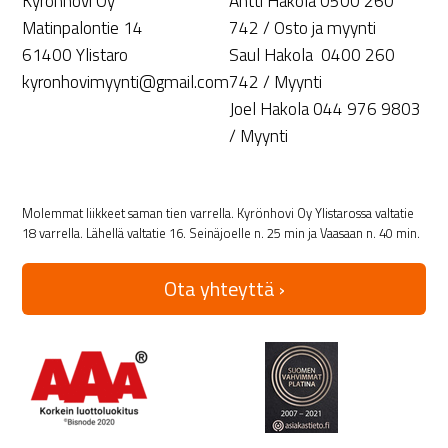
Kyrönhovi Oy
Antti Hakola 0500 260
Matinpalontie 14
742 / Osto ja myynti
61400 Ylistaro
Saul Hakola 0400 260
kyronhovimyynti@gmail.com
742 / Myynti
Joel Hakola 044 976 9803
/ Myynti
Molemmat liikkeet saman tien varrella. Kyrönhovi Oy Ylistarossa valtatie
18 varrella. Lähellä valtatie 16. Seinäjoelle n. 25 min ja Vaasaan n. 40 min.
Ota yhteyttä ›