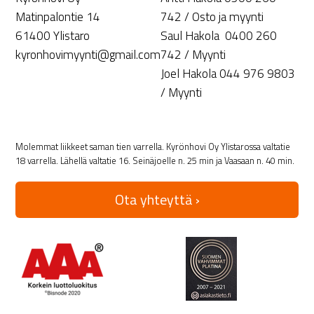
Matinpalontie 14
742 / Osto ja myynti
61400 Ylistaro
Saul Hakola 0400 260
kyronhovimyynti@gmail.com
742 / Myynti
Joel Hakola 044 976 9803
/ Myynti
Molemmat liikkeet saman tien varrella. Kyrönhovi Oy Ylistarossa valtatie
18 varrella. Lähellä valtatie 16. Seinäjoelle n. 25 min ja Vaasaan n. 40 min.
Ota yhteyttä ›