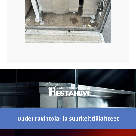
Uudet ravintola- ja suurkeittiölaitteet