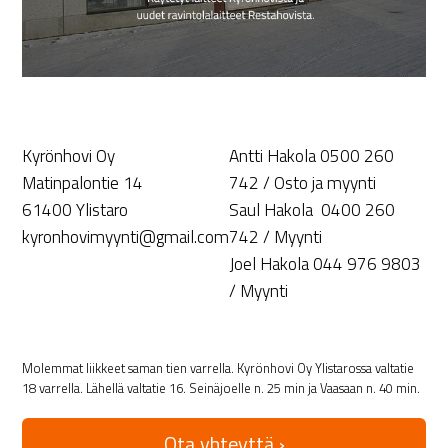
Kyrönhovi Oy
Antti Hakola 0500 260
Matinpalontie 14
742 / Osto ja myynti
61400 Ylistaro
Saul Hakola 0400 260
kyronhovimyynti@gmail.com
742 / Myynti
Joel Hakola 044 976 9803
/ Myynti
Molemmat liikkeet saman tien varrella. Kyrönhovi Oy Ylistarossa valtatie
18 varrella. Lähellä valtatie 16. Seinäjoelle n. 25 min ja Vaasaan n. 40 min.
Ota yhteyttä ›