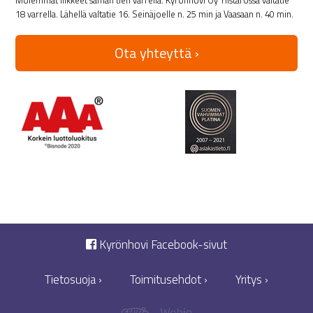
Molemmat liikkeet saman tien varrella. Kyrönhovi Oy Ylistarossa valtatie
18 varrella. Lähellä valtatie 16. Seinäjoelle n. 25 min ja Vaasaan n. 40 min.
Ota yhteyttä ›
Kyrönhovi Facebook-sivut
Tietosuoja ›
Toimitusehdot ›
Yritys ›