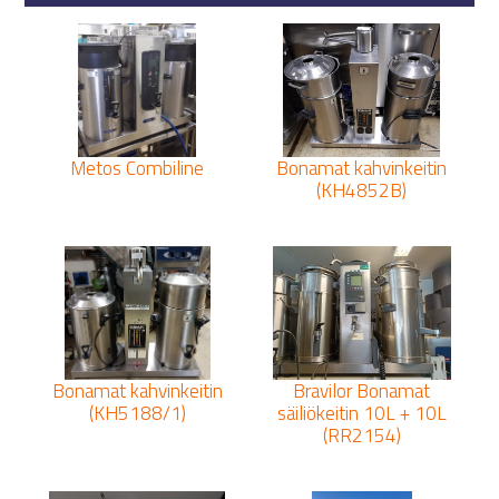
Metos Combiline
Bonamat kahvinkeitin
(KH4852B)
Bonamat kahvinkeitin
Bravilor Bonamat
(KH5188/1)
säiliökeitin 10L + 10L
(RR2154)