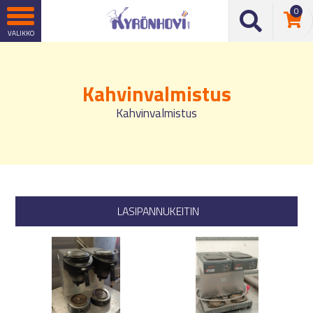
0
Kahvinvalmistus
Kahvinvalmistus
LASIPANNUKEITIN