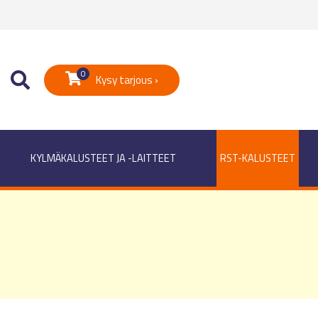
0
Kysy tarjous ›
KYLMÄKALUSTEET JA -LAITTEET
RST-KALUSTEET