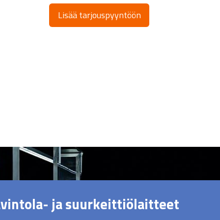
Lisää tarjouspyyntöön
vintola- ja suurkeittiölaitteet