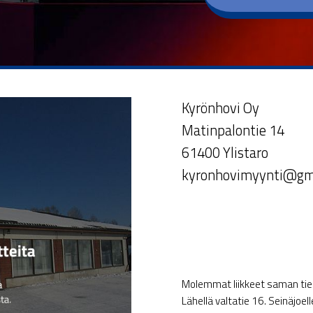
Kyrönhovi Oy
Matinpalontie 14
61400 Ylistaro
kyronhovimyynti@gm
Molemmat liikkeet saman tien 
Lähellä valtatie 16. Seinäjoel