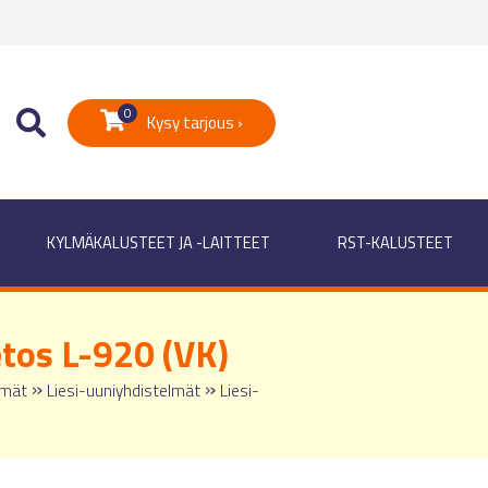
0
Kysy tarjous ›
KYLMÄKALUSTEET JA -LAITTEET
RST-KALUSTEET
tos L-920 (VK)
»
»
lmät
Liesi-uuniyhdistelmät
Liesi-