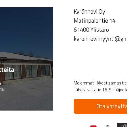
Kyrönhovi Oy
Matinpalontie 14
61400 Ylistaro
kyronhovimyynti@gm
Molemmat liikkeet saman tien 
Lähellä valtatie 16. Seinäjoel
Ota yhteyttä