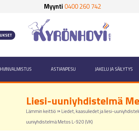
Myynti
0400 260 742
OUKSET
HVINVALMISTUS
ASTIANPESU
JAKELU JA SÄILYTYS
Liesi-uuniyhdistelmä Me
»
Lämmin keittiö
Liedet, kaasuliedet ja liesi-uuniyhdiste
uuniyhdistelmä Metos L-920 (VK)