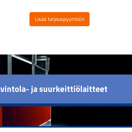
Lisää tarjouspyyntöön
vintola- ja suurkeittiölaitteet