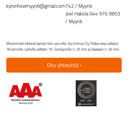
kyronhovimyynti@gmail.com
742 / Myynti
Joel Hakola 044 976 9803
/ Myynti
Molemmat liikkeet saman tien varrella. Kyrönhovi Oy Ylistarossa valtatie
18 varrella. Lähellä valtatie 16. Seinäjoelle n. 25 min ja Vaasaan n. 40 min.
Ota yhteyttä ›