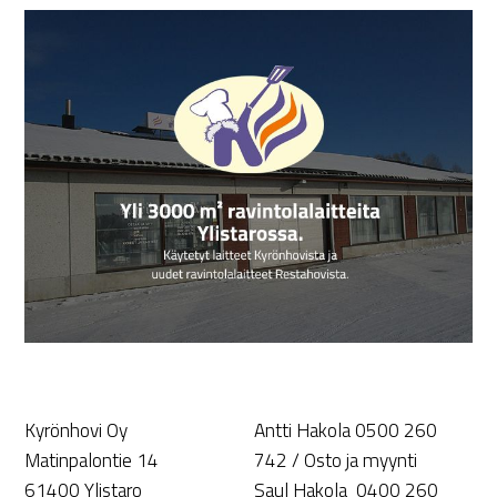
Kyrönhovi Oy
Antti Hakola 0500 260
Matinpalontie 14
742 / Osto ja myynti
61400 Ylistaro
Saul Hakola 0400 260