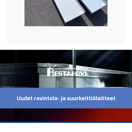
Uudet ravintola- ja suurkeittiölaitteet