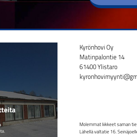
Kyrönhovi Oy
Matinpalontie 14
61400 Ylistaro
kyronhovimyynti@gm
Molemmat liikkeet saman tien 
Lähellä valtatie 16. Seinäjoel