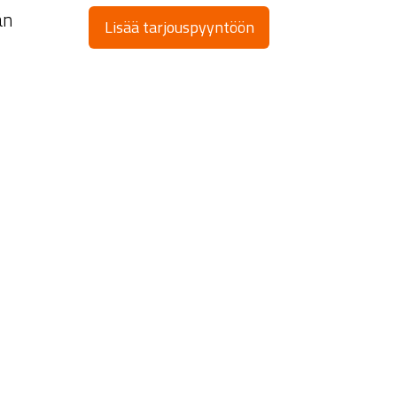
än
Lisää tarjouspyyntöön