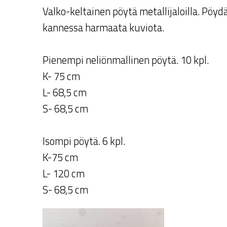
Valko-keltainen pöytä metallijaloilla. Pöyd
kannessa harmaata kuviota.
Pienempi neliönmallinen pöytä. 10 kpl.
K- 75 cm
L- 68,5 cm
S- 68,5 cm
Isompi pöytä. 6 kpl.
K-75 cm
L- 120 cm
S- 68,5 cm