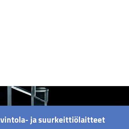
vintola- ja suurkeittiölaitteet