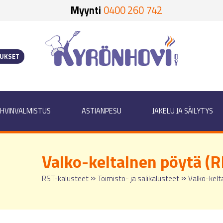
Myynti
0400 260 742
OUKSET
HVINVALMISTUS
ASTIANPESU
JAKELU JA SÄILYTYS
Valko-keltainen pöytä (R
»
»
RST-kalusteet
Toimisto- ja salikalusteet
Valko-kelt