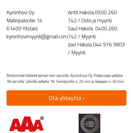
Kyrönhovi Oy
Antti Hakola 0500 260
Matinpalontie 14
742 / Osto ja myynti
61400 Ylistaro
Saul Hakola 0400 260
kyronhovimyynti@gmail.com
742 / Myynti
Joel Hakola 044 976 9803
/ Myynti
Molemmat liikkeet saman tien varrella. Kyrönhovi Oy Ylistarossa valtatie
18 varrella. Lähellä valtatie 16. Seinäjoelle n. 25 min ja Vaasaan n. 40 min.
Ota yhteyttä ›