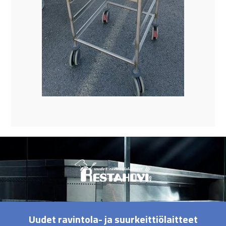
Uudet ravintola- ja suurkeittiölaitteet