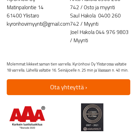
Matinpalontie 14
742 / Osto ja myynti
61400 Ylistaro
Saul Hakola 0400 260
kyronhovimyynti@gmail.com
742 / Myynti
Joel Hakola 044 976 9803
/ Myynti
Molemmat liikkeet saman tien varrella. Kyrönhovi Oy Ylistarossa valtatie
18 varrella. Lähellä valtatie 16. Seinäjoelle n. 25 min ja Vaasaan n. 40 min.
Ota yhteyttä ›