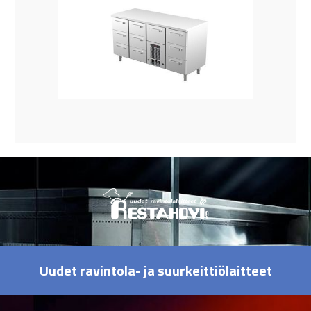
Uudet ravintola- ja suurkeittiölaitteet