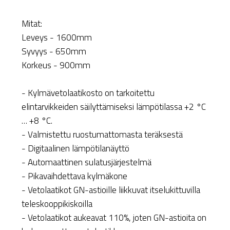
Mitat:
Leveys - 1600mm
Syvyys - 650mm
Korkeus - 900mm
- Kylmävetolaatikosto on tarkoitettu
elintarvikkeiden säilyttämiseksi lämpötilassa +2 °C
… +8 °C.
- Valmistettu ruostumattomasta teräksestä
- Digitaalinen lämpötilanäyttö
- Automaattinen sulatusjärjestelmä
- Pikavaihdettava kylmäkone
- Vetolaatikot GN-astioille liikkuvat itselukittuvilla
teleskooppikiskoilla
- Vetolaatikot aukeavat 110%, joten GN-astioita on