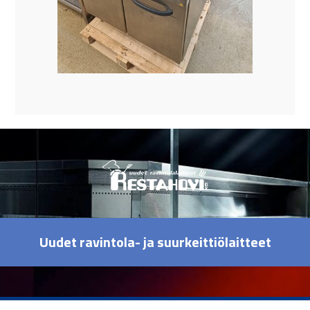
Uudet ravintola- ja suurkeittiölaitteet