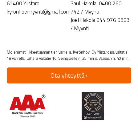
61400 Ylistaro
Saul Hakola 0400 260
kyronhovimyynti@gmail.com
742 / Myynti
Joel Hakola 044 976 9803
/ Myynti
Molemmat liikkeet saman tien varrella. Kyrönhovi Oy Ylistarossa valtatie
18 varrella. Lähellä valtatie 16. Seinäjoelle n. 25 min ja Vaasaan n. 40 min.
Ota yhteyttä ›