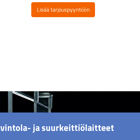
Lisää tarjouspyyntöön
vintola- ja suurkeittiölaitteet