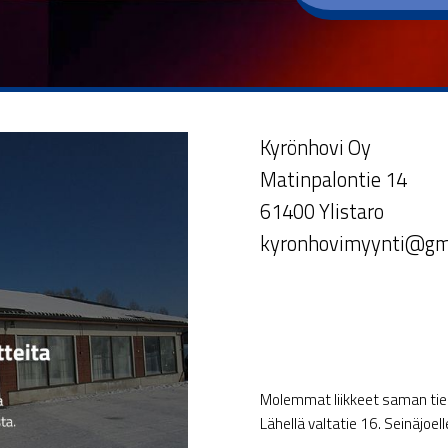
Kyrönhovi Oy
Matinpalontie 14
61400 Ylistaro
kyronhovimyynti@gm
Molemmat liikkeet saman tien 
Lähellä valtatie 16. Seinäjoel