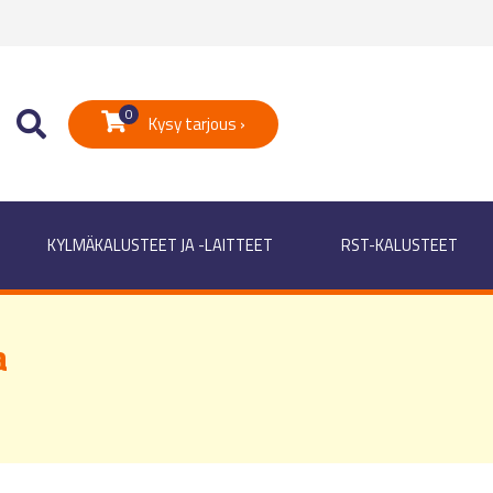
0
Kysy tarjous ›
KYLMÄKALUSTEET JA -LAITTEET
RST-KALUSTEET
a