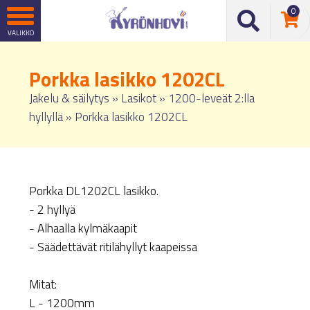
0
Porkka lasikko 1202CL
Jakelu & säilytys
»
Lasikot
»
1200-leveät 2:lla
hyllyllä
»
Porkka lasikko 1202CL
Porkka DL1202CL lasikko.
- 2 hyllyä
- Alhaalla kylmäkaapit
- Säädettävät ritilähyllyt kaapeissa
Mitat:
L - 1200mm