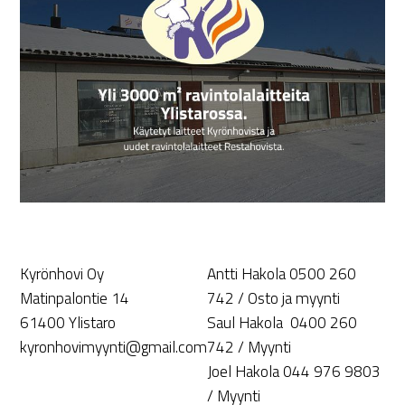
Kyrönhovi Oy
Antti Hakola 0500 260
Matinpalontie 14
742 / Osto ja myynti
61400 Ylistaro
Saul Hakola 0400 260
kyronhovimyynti@gmail.com
742 / Myynti
Joel Hakola 044 976 9803
/ Myynti