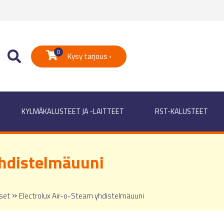
0
Kysy tarjous ›
KYLMÄKALUSTEET JA -LAITTEET
RST-KALUSTEET
yhdistelmäuuni
»
set
Electrolux Air-o-Steam yhdistelmäuuni