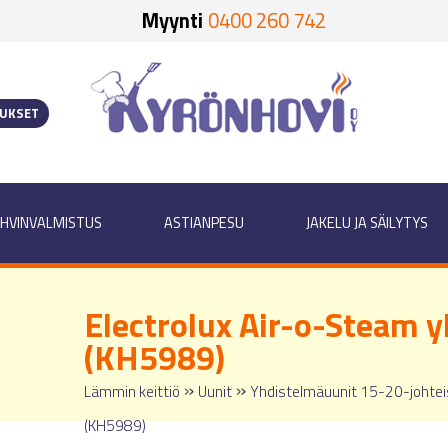
Myynti
0400 260 742
OUKSET
HVINVALMISTUS
ASTIANPESU
JAKELU JA SÄILYTYS
Electrolux Air-o-Steam 
(KH5989)
»
»
Lämmin keittiö
Uunit
Yhdistelmäuunit 15-20-johtei
(KH5989)