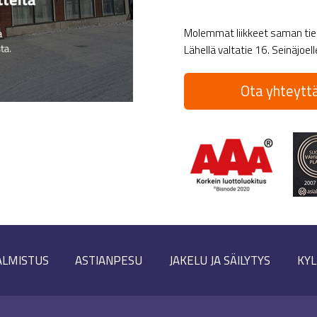
Molemmat liikkeet saman tien 
Lähellä valtatie 16. Seinäjoel
Ota yhteyttä
ALMISTUS
ASTIANPESU
JAKELU JA SÄILYTYS
KYL