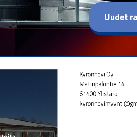
Uudet ra
Kyrönhovi Oy
Matinpalontie 14
61400 Ylistaro
kyronhovimyynti@gm