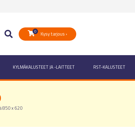
0
Kysy tarjous ›
KYLMÄKALUSTEET JA -LAITTEET
RST-KALUSTEET
0
ä 850 x 620