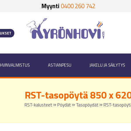
Myynti
0400 260 742
OUKSET
HVINVALMISTUS
ASTIANPESU
JAKELU JA SÄILYTYS
RST-tasopöytä 850 x 62
»
»
»
RST-kalusteet
Pöydät
Tasopöydät
RST-tasopöyt