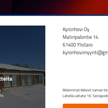
Kyrönhovi Oy
Matinpalontie 14
61400 Ylistaro
kyronhovimyynti@gm
Molemmat liikkeet saman tien 
Lähellä valtatie 16. Seinäjoel