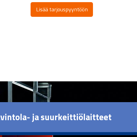
Lisää tarjouspyyntöön
vintola- ja suurkeittiölaitteet