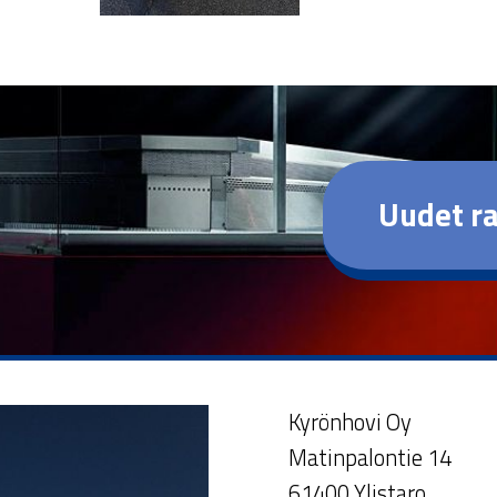
Uudet ra
Kyrönhovi Oy
Matinpalontie 14
61400 Ylistaro