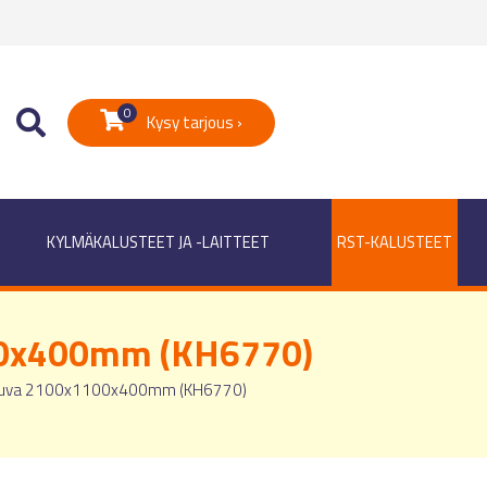
0
Kysy tarjous ›
KYLMÄKALUSTEET JA -LAITTEET
RST-KALUSTEET
00x400mm (KH6770)
uuva 2100x1100x400mm (KH6770)