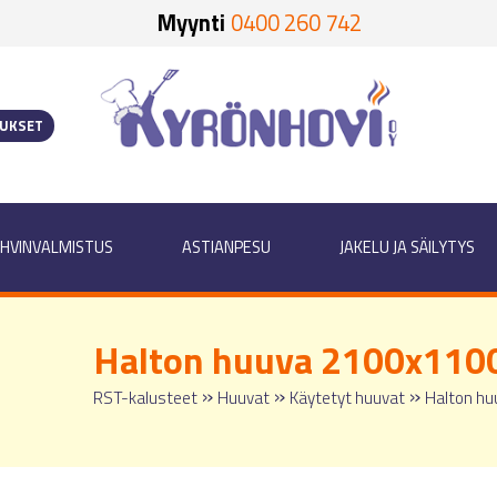
Myynti
0400 260 742
OUKSET
HVINVALMISTUS
ASTIANPESU
JAKELU JA SÄILYTYS
Halton huuva 2100x11
»
»
»
RST-kalusteet
Huuvat
Käytetyt huuvat
Halton h