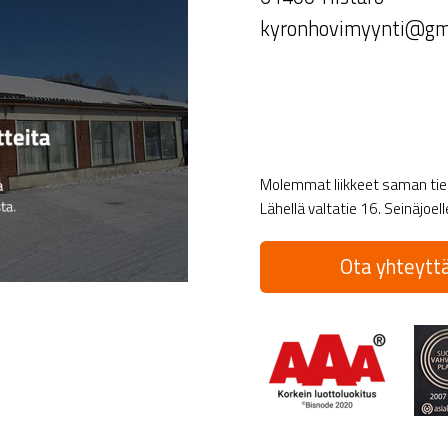
kyronhovimyynti@gm
Molemmat liikkeet saman tien 
Lähellä valtatie 16. Seinäjoel
Ota yhteyttä