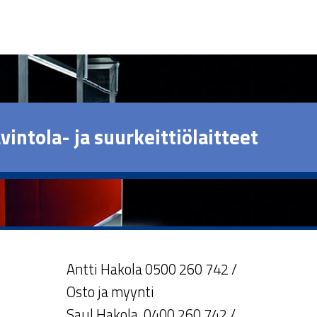
vintola- ja suurkeittiölaitteet
Antti Hakola 0500 260 742 /
Osto ja myynti
Saul Hakola 0400 260 742 /