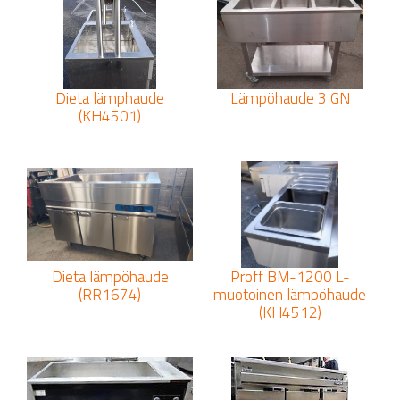
Dieta lämphaude
Lämpöhaude 3 GN
(KH4501)
Dieta lämpöhaude
Proff BM-1200 L-
(RR1674)
muotoinen lämpöhaude
(KH4512)