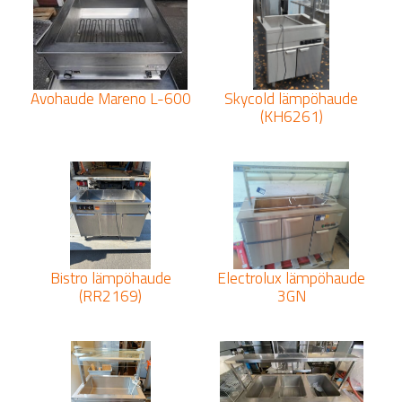
Avohaude Mareno L-600
Skycold lämpöhaude
(KH6261)
Bistro lämpöhaude
Electrolux lämpöhaude
(RR2169)
3GN