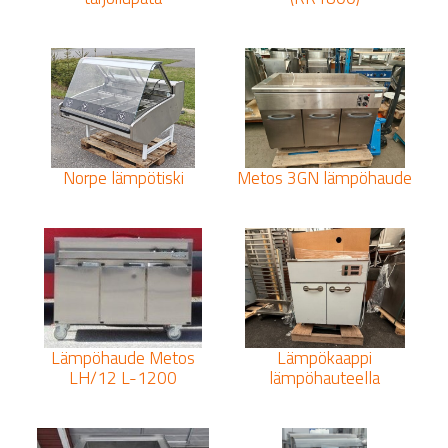
Norpe lämpötiski
Metos 3GN lämpöhaude
Lämpöhaude Metos
Lämpökaappi
LH/12 L-1200
lämpöhauteella