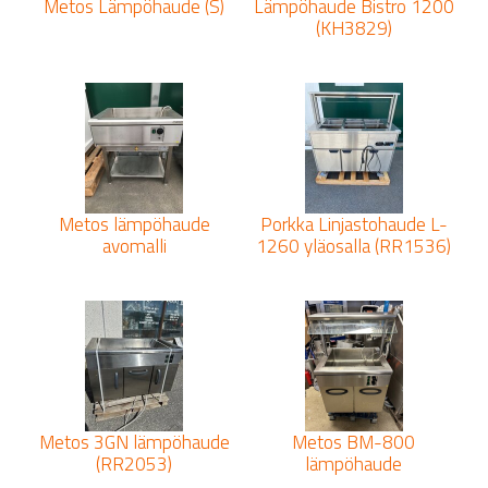
Metos Lämpöhaude (S)
Lämpöhaude Bistro 1200
(KH3829)
Metos lämpöhaude
Porkka Linjastohaude L-
avomalli
1260 yläosalla (RR1536)
Metos 3GN lämpöhaude
Metos BM-800
(RR2053)
lämpöhaude