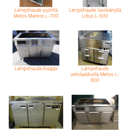
Lämpöhaude pyörillä
Lämpöhaude tasokärryllä
Metos Mareno L-700
Lotus L-600
Lämpöhaude/kaappi
Lämpöhaude
vetolaatikoilla Metos L-
800