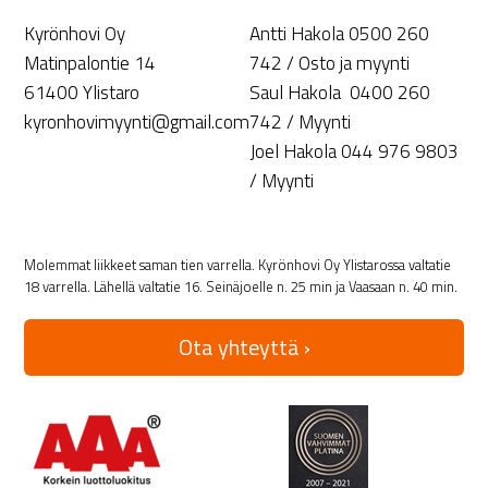
Kyrönhovi Oy
Antti Hakola 0500 260
Matinpalontie 14
742 / Osto ja myynti
61400 Ylistaro
Saul Hakola 0400 260
kyronhovimyynti@gmail.com
742 / Myynti
Joel Hakola 044 976 9803
/ Myynti
Molemmat liikkeet saman tien varrella. Kyrönhovi Oy Ylistarossa valtatie
18 varrella. Lähellä valtatie 16. Seinäjoelle n. 25 min ja Vaasaan n. 40 min.
Ota yhteyttä ›