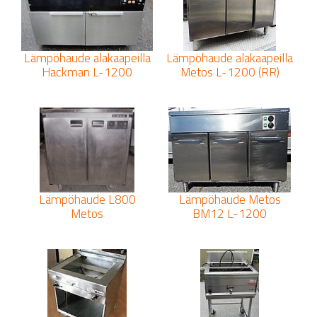
Lämpöhaude alakaapeilla
Lämpöhaude alakaapeilla
Hackman L-1200
Metos L-1200 (RR)
Lämpöhaude L800
Lämpöhaude Metos
Metos
BM12 L-1200