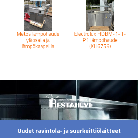
Metos lämpöhaude
Electrolux HDBM-1-1-
yläosalla ja
P1 lämpöhaude
lämpökaapeilla
(KH6759)
Uudet ravintola- ja suurkeittiölaitteet