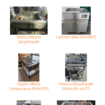
Metos Mareno
Lämmin allas (KH4987)
lämpöhaude
Hupfer Metos
Finessa lämpöhaude
Lämpövaunu (KH4305)
(KH4436-4437)