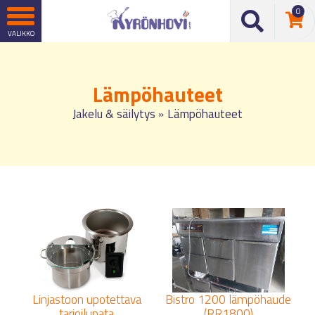
0
Lämpöhauteet
Jakelu & säilytys
Lämpöhauteet
»
Linjastoon upotettava
Bistro 1200 lämpöhaude
tarjoilupata
(RR1800)