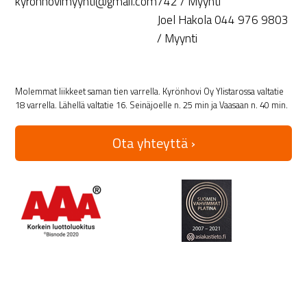
kyronhovimyynti@gmail.com
742 / Myynti
Joel Hakola 044 976 9803
/ Myynti
Molemmat liikkeet saman tien varrella. Kyrönhovi Oy Ylistarossa valtatie
18 varrella. Lähellä valtatie 16. Seinäjoelle n. 25 min ja Vaasaan n. 40 min.
Ota yhteyttä ›