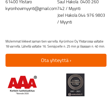
61400 Ylistaro
Saul Hakola 0400 260
kyronhovimyynti@gmail.com
742 / Myynti
Joel Hakola 044 976 9803
/ Myynti
Molemmat liikkeet saman tien varrella. Kyrönhovi Oy Ylistarossa valtatie
18 varrella. Lähellä valtatie 16. Seinäjoelle n. 25 min ja Vaasaan n. 40 min.
Ota yhteyttä ›