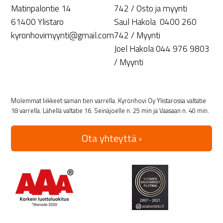
Matinpalontie 14
742 / Osto ja myynti
61400 Ylistaro
Saul Hakola 0400 260
kyronhovimyynti@gmail.com
742 / Myynti
Joel Hakola 044 976 9803
/ Myynti
Molemmat liikkeet saman tien varrella. Kyrönhovi Oy Ylistarossa valtatie
18 varrella. Lähellä valtatie 16. Seinäjoelle n. 25 min ja Vaasaan n. 40 min.
Ota yhteyttä ›