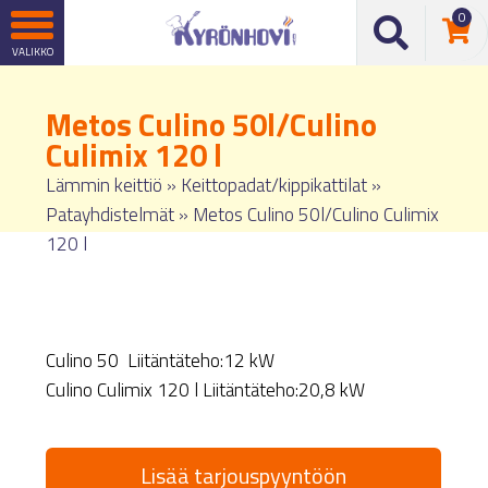
0
Metos Culino 50l/Culino
Culimix 120 l
Lämmin keittiö
»
Keittopadat/kippikattilat
»
Patayhdistelmät
»
Metos Culino 50l/Culino Culimix
120 l
Culino 50 Liitäntäteho:12 kW
Culino Culimix 120 l Liitäntäteho:20,8 kW
Lisää tarjouspyyntöön