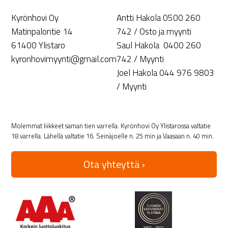
Kyrönhovi Oy
Antti Hakola 0500 260
Matinpalontie 14
742 / Osto ja myynti
61400 Ylistaro
Saul Hakola 0400 260
kyronhovimyynti@gmail.com
742 / Myynti
Joel Hakola 044 976 9803
/ Myynti
Molemmat liikkeet saman tien varrella. Kyrönhovi Oy Ylistarossa valtatie
18 varrella. Lähellä valtatie 16. Seinäjoelle n. 25 min ja Vaasaan n. 40 min.
Ota yhteyttä ›