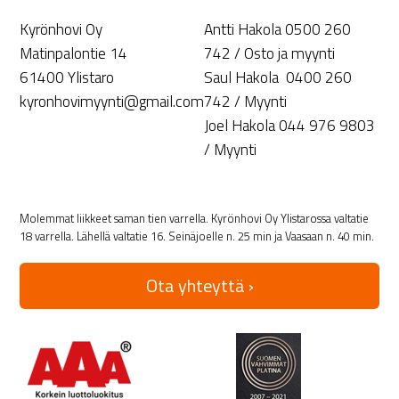
Kyrönhovi Oy
Antti Hakola 0500 260
Matinpalontie 14
742 / Osto ja myynti
61400 Ylistaro
Saul Hakola 0400 260
kyronhovimyynti@gmail.com
742 / Myynti
Joel Hakola 044 976 9803
/ Myynti
Molemmat liikkeet saman tien varrella. Kyrönhovi Oy Ylistarossa valtatie
18 varrella. Lähellä valtatie 16. Seinäjoelle n. 25 min ja Vaasaan n. 40 min.
Ota yhteyttä ›