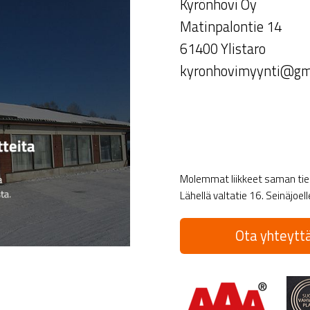
Kyrönhovi Oy
Matinpalontie 14
61400 Ylistaro
kyronhovimyynti@gm
Molemmat liikkeet saman tien 
Lähellä valtatie 16. Seinäjoel
Ota yhteyttä