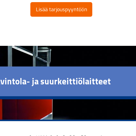
Lisää tarjouspyyntöön
vintola- ja suurkeittiölaitteet