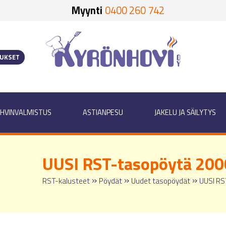
Myynti
0400 260 742
OUKSET
HVINVALMISTUS
ASTIANPESU
JAKELU JA SÄILYTYS
UUSI RST-tasopöytä 200
»
»
»
RST-kalusteet
Pöydät
Uudet tasopöydät
UUSI RS