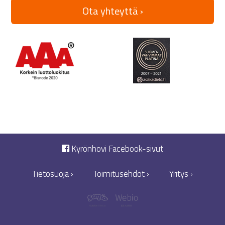
Ota yhteyttä ›
Kyrönhovi Facebook-sivut
Tietosuoja ›
Toimitusehdot ›
Yritys ›