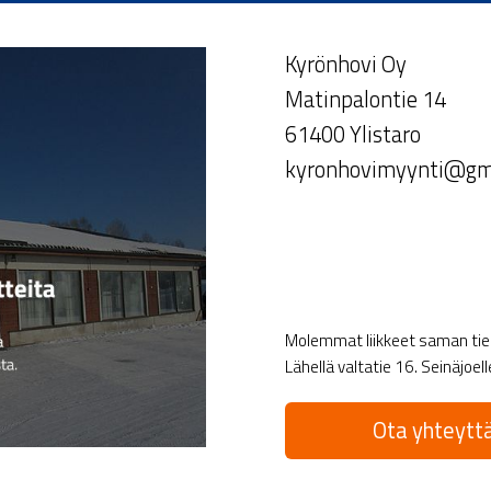
Kyrönhovi Oy
Matinpalontie 14
61400 Ylistaro
kyronhovimyynti@gm
Molemmat liikkeet saman tien 
Lähellä valtatie 16. Seinäjoel
Ota yhteyttä