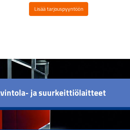
Lisää tarjouspyyntöön
vintola- ja suurkeittiölaitteet