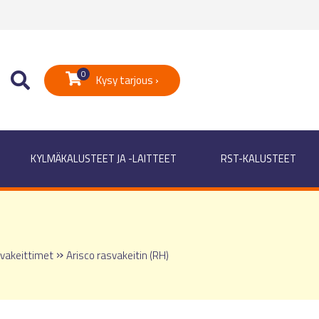
0
Kysy tarjous ›
KYLMÄKALUSTEET JA -LAITTEET
RST-KALUSTEET
»
vakeittimet
Arisco rasvakeitin (RH)