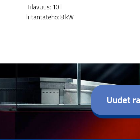
Tilavuus: 10 l
liitäntäteho: 8 kW
Uudet ra