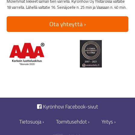
Molemmat liikkeet saman tien varrella. Kyrönhovi Oy Ylistarossa valtatie
18 varrella. Lähellä valtatie 16. Seinäjoelle n. 25 min ja Vaasaan n. 40 min.
Ota yhteyttä ›
Kyrönhovi Facebook-sivut
Tietosuoja ›
Toimitusehdot ›
Yritys ›