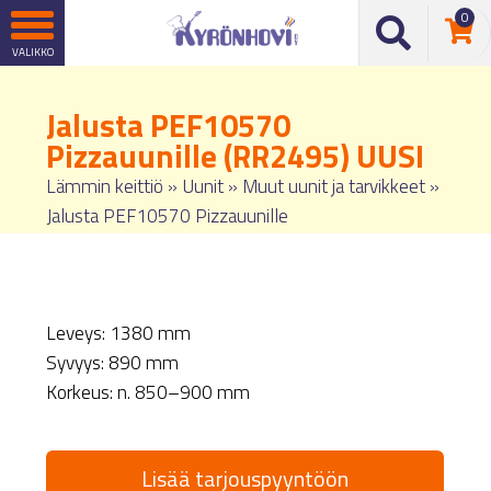
0
Jalusta PEF10570
Pizzauunille (RR2495) UUSI
Lämmin keittiö
»
Uunit
»
Muut uunit ja tarvikkeet
»
Jalusta PEF10570 Pizzauunille
Leveys: 1380 mm
Syvyys: 890 mm
Korkeus: n. 850–900 mm
Lisää tarjouspyyntöön