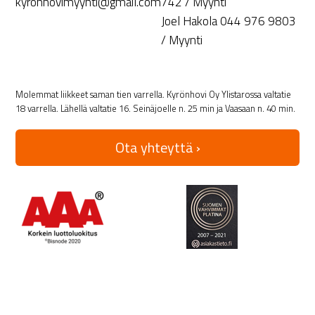
kyronhovimyynti@gmail.com
742 / Myynti
Joel Hakola 044 976 9803
/ Myynti
Molemmat liikkeet saman tien varrella. Kyrönhovi Oy Ylistarossa valtatie
18 varrella. Lähellä valtatie 16. Seinäjoelle n. 25 min ja Vaasaan n. 40 min.
Ota yhteyttä ›