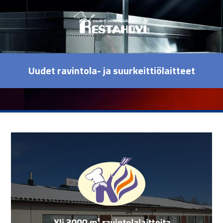
Uudet ravintola- ja suurkeittiölaitteet