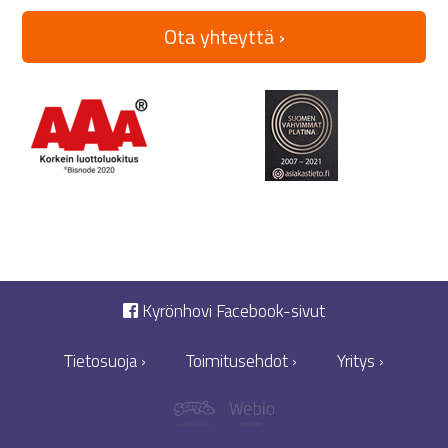
Ota yhteyttä ›
Kyrönhovi Facebook-sivut
Tietosuoja ›
Toimitusehdot ›
Yritys ›