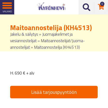
0
Maitoannostelija (KH4513)
Jakelu & säilytys
»
Juomajakelimet ja
vesiannostelijat
»
Maitoannostelijat/Juoma-
annostelijat
»
Maitoannostelija (KH4513)
H. 690 € + alv
Lisää tarjouspyyntöön