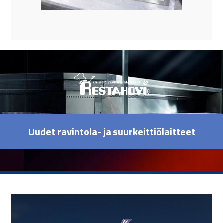
Uudet ravintola- ja suurkeittiölaitteet