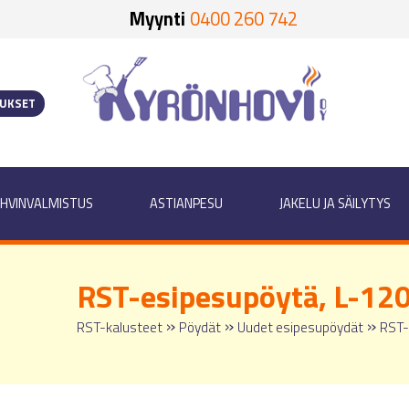
Myynti
0400 260 742
OUKSET
HVINVALMISTUS
ASTIANPESU
JAKELU JA SÄILYTYS
RST-esipesupöytä, L-12
»
»
»
RST-kalusteet
Pöydät
Uudet esipesupöydät
RST-