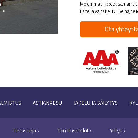
Molemmat liikkeet saman tien 
Lähellä valtatie 16. Seinäjoel
Ota yhteyttä
ALMISTUS
ASTIANPESU
JAKELU JA SÄILYTYS
KYL
Tietosuoja ›
Toimitusehdot ›
Yritys ›