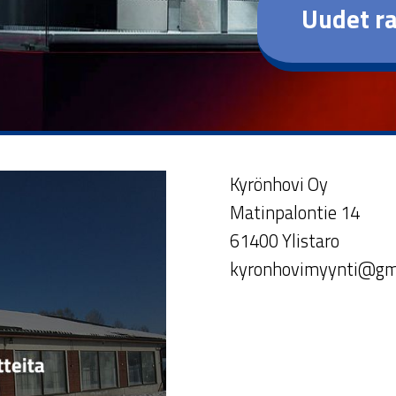
Uudet ra
Kyrönhovi Oy
Matinpalontie 14
61400 Ylistaro
kyronhovimyynti@gm