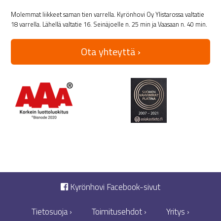
Molemmat liikkeet saman tien varrella. Kyrönhovi Oy Ylistarossa valtatie
18 varrella. Lähellä valtatie 16. Seinäjoelle n. 25 min ja Vaasaan n. 40 min.
Ota yhteyttä ›
Kyrönhovi Facebook-sivut
Tietosuoja ›
Toimitusehdot ›
Yritys ›