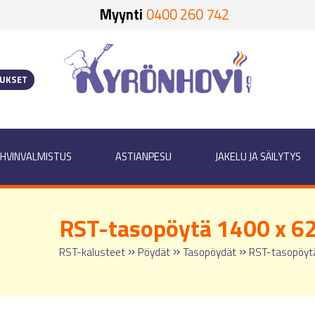
Myynti
0400 260 742
OUKSET
HVINVALMISTUS
ASTIANPESU
JAKELU JA SÄILYTYS
RST-tasopöytä 1400 x 6
»
»
»
RST-kalusteet
Pöydät
Tasopöydät
RST-tasopöyt