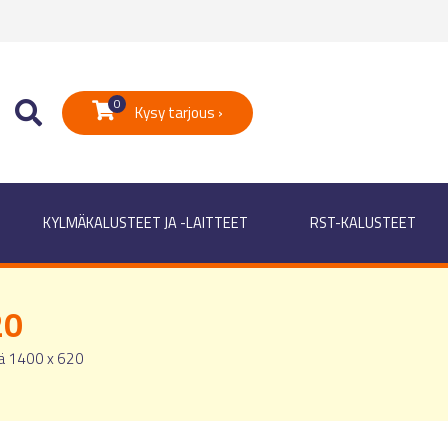
0
Kysy tarjous ›
KYLMÄKALUSTEET JA -LAITTEET
RST-KALUSTEET
20
ä 1400 x 620