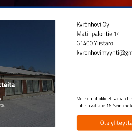
Kyrönhovi Oy
Matinpalontie 14
61400 Ylistaro
kyronhovimyynti@gm
Molemmat liikkeet saman tien 
Lähellä valtatie 16. Seinäjoel
Ota yhteyttä