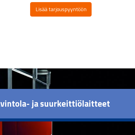
Lisää tarjouspyyntöön
vintola- ja suurkeittiölaitteet