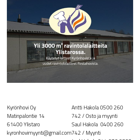
Kyrönhovi Oy
Antti Hakola 0500 260
Matinpalontie 14
742 / Osto ja myynti
61400 Ylistaro
Saul Hakola 0400 260
kyronhovimyynti@gmail.com
742 / Myynti