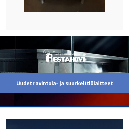
Uudet ravintola- ja suurkeittiölaitteet