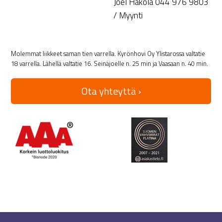
Joel Hakola 044 976 9803
/ Myynti
Molemmat liikkeet saman tien varrella. Kyrönhovi Oy Ylistarossa valtatie
18 varrella. Lähellä valtatie 16. Seinäjoelle n. 25 min ja Vaasaan n. 40 min.
Ota yhteyttä ›