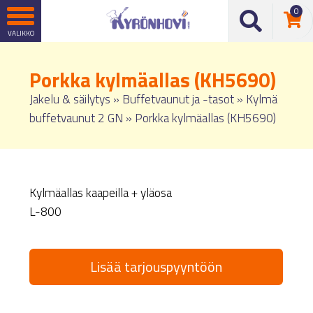
0
Porkka kylmäallas (KH5690)
Jakelu & säilytys
»
Buffetvaunut ja -tasot
»
Kylmä
buffetvaunut 2 GN
»
Porkka kylmäallas (KH5690)
Kylmäallas kaapeilla + yläosa
L-800
Lisää tarjouspyyntöön