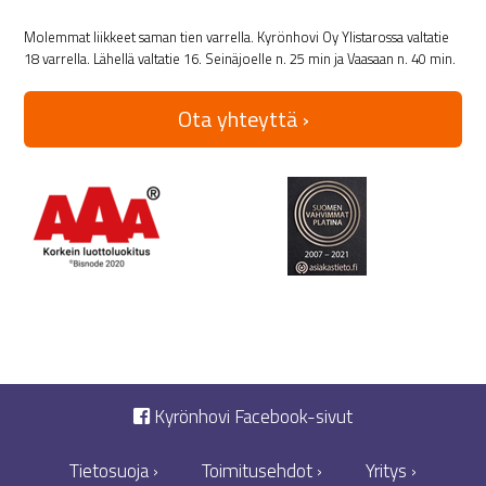
Molemmat liikkeet saman tien varrella. Kyrönhovi Oy Ylistarossa valtatie
18 varrella. Lähellä valtatie 16. Seinäjoelle n. 25 min ja Vaasaan n. 40 min.
Ota yhteyttä ›
Kyrönhovi Facebook-sivut
Tietosuoja ›
Toimitusehdot ›
Yritys ›