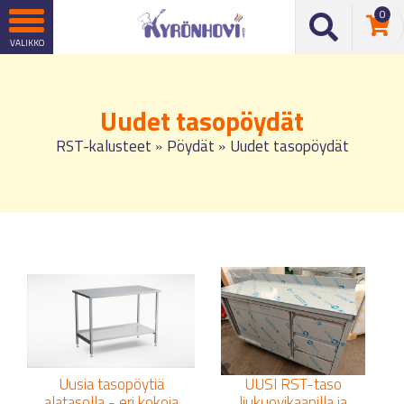
0
Uudet tasopöydät
RST-kalusteet
Pöydät
Uudet tasopöydät
»
»
Uusia tasopöytiä
UUSI RST-taso
alatasolla - eri kokoja
liukuovikaapilla ja