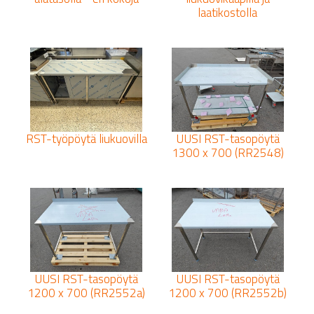
laatikostolla
RST-työpöytä liukuovilla
UUSI RST-tasopöytä
1300 x 700 (RR2548)
UUSI RST-tasopöytä
UUSI RST-tasopöytä
1200 x 700 (RR2552a)
1200 x 700 (RR2552b)