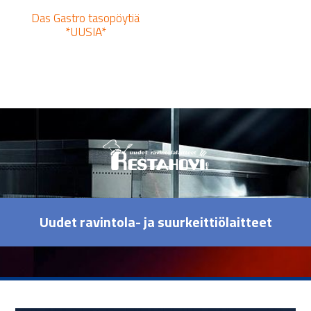
Das Gastro tasopöytiä
*UUSIA*
Uudet ravintola- ja suurkeittiölaitteet