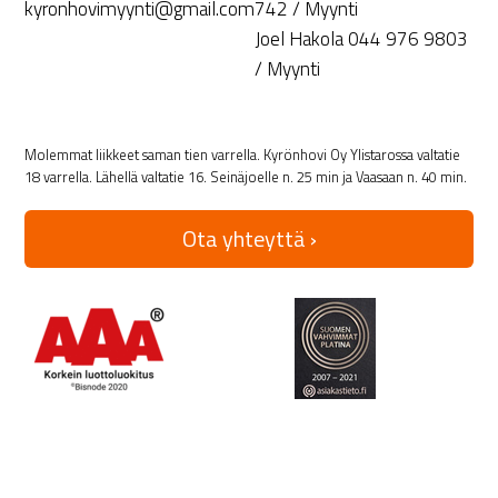
kyronhovimyynti@gmail.com
742 / Myynti
Joel Hakola 044 976 9803
/ Myynti
Molemmat liikkeet saman tien varrella. Kyrönhovi Oy Ylistarossa valtatie
18 varrella. Lähellä valtatie 16. Seinäjoelle n. 25 min ja Vaasaan n. 40 min.
Ota yhteyttä ›